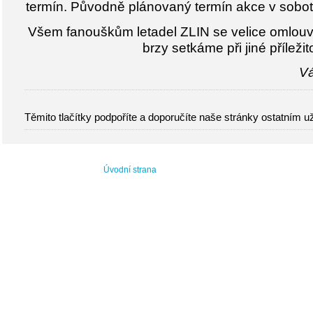
termín. Původně plánovaný termín akce v sobotu 
Všem fanouškům letadel ZLIN se velice omlou
brzy setkáme při jiné příležito
V
Těmito tlačítky podpoříte a doporučíte naše stránky ostatním u
Úvodní strana